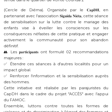
(Cercle de Diéma). Organisée par le 𝐂𝐚𝐩𝐃𝐇, en
partenariat avec l'association 𝐒𝐢𝐠𝐮𝐢𝐝𝐚 𝐍𝐢𝐞́𝐭𝐚, cette séance
de sensibilisation sur la lutte contre le mariage des
enfants vise à éveiller les consciences sur les
conséquences néfastes de cette pratique et engager
activement la communauté pour son abandon
définitif.
👥 Les 𝐩𝐚𝐫𝐭𝐢𝐜𝐢𝐩𝐚𝐧𝐭𝐬 ont formulé 02 recommandations
majeures :
✅ Étendre ces séances à d'autres localités pour un
impact global.
✅ Renforcer l'information et la sensibilisation auprès
des hommes.
Cette initiative est réalisée par les parajuristes du
CapDH dans le cadre du projet "ACCÈS" avec l’appui
du FAMOC.
Ensemble, luttons contre toutes les formes de
violence et de discrimination à l'égard des femmes et