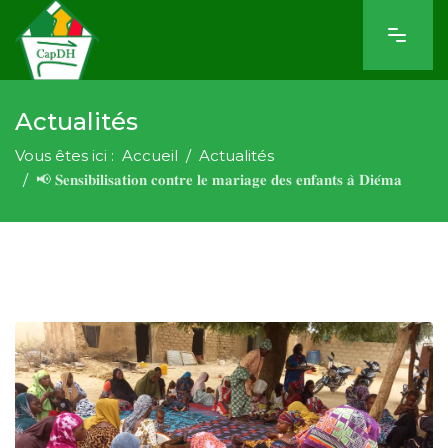
Actualités
Vous êtes ici :
Accueil
Actualités
📢 𝐒𝐞𝐧𝐬𝐢𝐛𝐢𝐥𝐢𝐬𝐚𝐭𝐢𝐨𝐧 𝐜𝐨𝐧𝐭𝐫𝐞 𝐥𝐞 𝐦𝐚𝐫𝐢𝐚𝐠𝐞 𝐝𝐞𝐬 𝐞𝐧𝐟𝐚𝐧𝐭𝐬 𝐚̀ 𝐃𝐢𝐞́𝐦𝐚