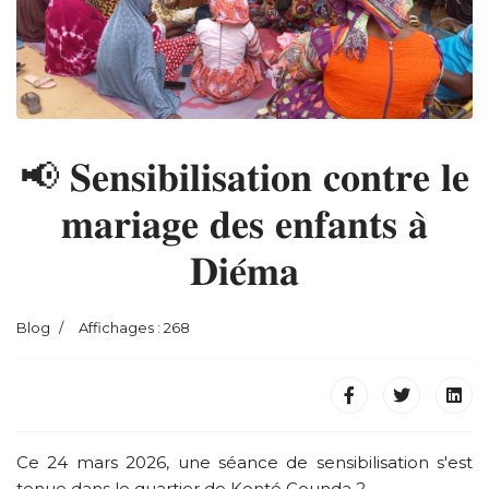
📢 𝐒𝐞𝐧𝐬𝐢𝐛𝐢𝐥𝐢𝐬𝐚𝐭𝐢𝐨𝐧 𝐜𝐨𝐧𝐭𝐫𝐞 𝐥𝐞
𝐦𝐚𝐫𝐢𝐚𝐠𝐞 𝐝𝐞𝐬 𝐞𝐧𝐟𝐚𝐧𝐭𝐬 𝐚̀
𝐃𝐢𝐞́𝐦𝐚
Blog
Affichages : 268
Ce 24 mars 2026, une séance de sensibilisation s'est
tenue dans le quartier de Konté Counda 2