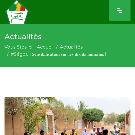
Actualités
Vous êtes ici :
Accueil
Actualités
#Ségou : 𝐒𝐞𝐧𝐬𝐢𝐛𝐢𝐥𝐢𝐬𝐚𝐭𝐢𝐨𝐧 𝐬𝐮𝐫 𝐥𝐞𝐬 𝐝𝐫𝐨𝐢𝐭𝐬 𝐡𝐮𝐦𝐚𝐢𝐧𝐬 !