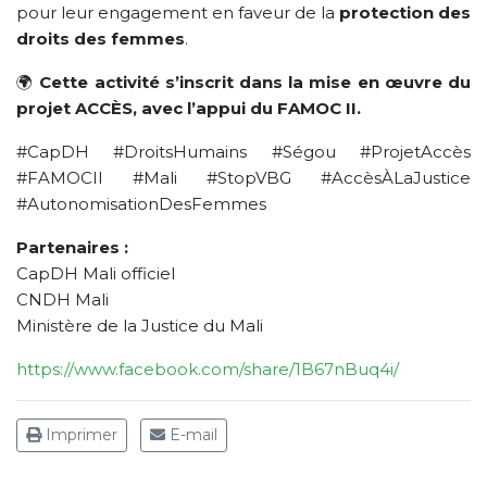
pour leur engagement en faveur de la
protection des
droits des femmes
.
🌍
Cette activité s’inscrit dans la mise en œuvre du
projet ACCÈS, avec l’appui du FAMOC II.
#CapDH #DroitsHumains #Ségou #ProjetAccès
#FAMOCII #Mali #StopVBG #AccèsÀLaJustice
#AutonomisationDesFemmes
Partenaires :
CapDH Mali officiel
CNDH Mali
Ministère de la Justice du Mali
https://www.facebook.com/share/1B67nBuq4i/
Imprimer
E-mail