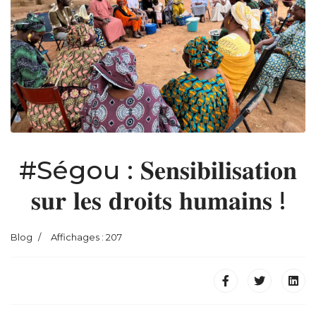
#Ségou : 𝐒𝐞𝐧𝐬𝐢𝐛𝐢𝐥𝐢𝐬𝐚𝐭𝐢𝐨𝐧
𝐬𝐮𝐫 𝐥𝐞𝐬 𝐝𝐫𝐨𝐢𝐭𝐬 𝐡𝐮𝐦𝐚𝐢𝐧𝐬 !
Blog
Affichages : 207