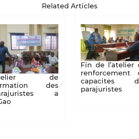
Related Articles
Fin de l’atelier
renforcement 
telier de
capacites d
ormation des
parajuristes
arajuristes a
Gao