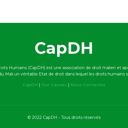
CapDH
roits Humains (CapDH) est une association de droit malien et a
 du Mali un véritable Etat de droit dans lequel les droits humains
CapDH
|
Our Causes
|
Nous Contacter
© 2022 CapDH - Tous droits réservés