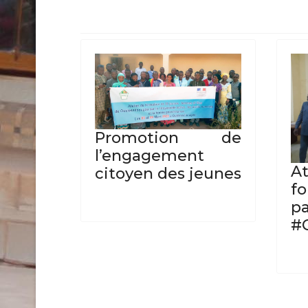
Promotion de
l’engagement
A
citoyen des jeunes
f
p
#