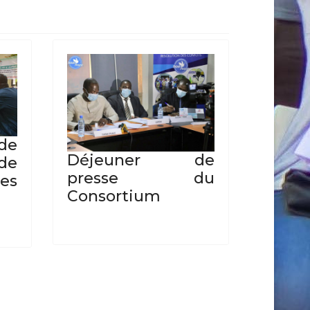
 de
Déjeuner de
de
presse du
es
Consortium