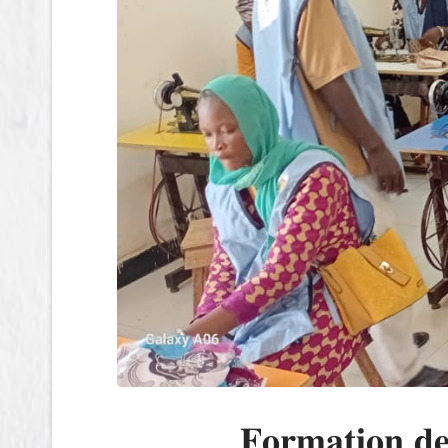
𝐅𝐨𝐫𝐦𝐚𝐭𝐢𝐨𝐧 𝐝𝐞