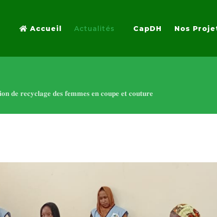
Accueil
Actualités
CapDH
Nos Proje
𝐨𝐧 𝐝𝐞 𝐫𝐞𝐜𝐲𝐜𝐥𝐚𝐠𝐞 𝐝𝐞𝐬 𝐟𝐞𝐦𝐦𝐞𝐬 𝐞𝐧 𝐜𝐨𝐮𝐩𝐞 𝐞𝐭 𝐜𝐨𝐮𝐭𝐮𝐫𝐞