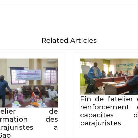
Related Articles
Fin de l’atelier
renforcement 
telier de
capacites d
ormation des
parajuristes
arajuristes a
Gao