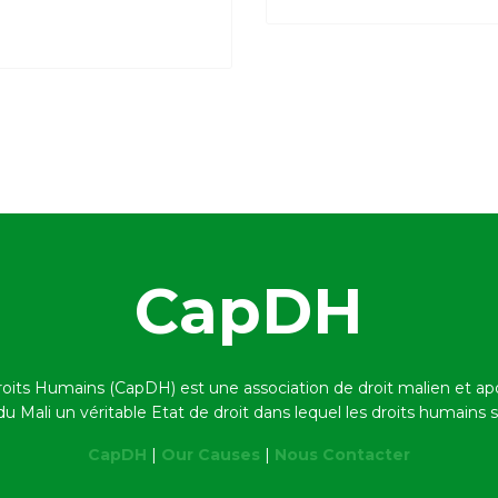
CapDH
roits Humains (CapDH) est une association de droit malien et a
 du Mali un véritable Etat de droit dans lequel les droits humains
CapDH
|
Our Causes
|
Nous Contacter