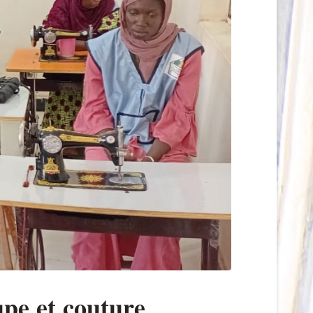
𝐩𝐞 𝐞𝐭 𝐜𝐨𝐮𝐭𝐮𝐫𝐞