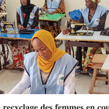
 𝐫𝐞𝐜𝐲𝐜𝐥𝐚𝐠𝐞 𝐝𝐞𝐬 𝐟𝐞𝐦𝐦𝐞𝐬 𝐞𝐧 𝐜𝐨𝐮