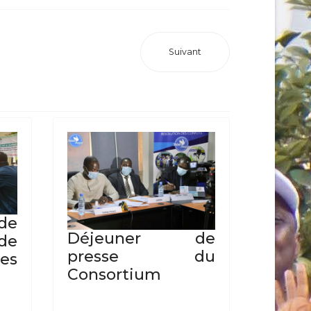
Suivant
 de
Déjeuner de
de
presse du
es
Consortium