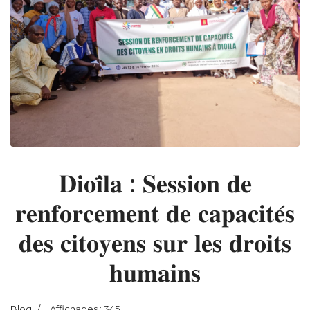
𝐃𝐢𝐨𝐢̈𝐥𝐚 : 𝐒𝐞𝐬𝐬𝐢𝐨𝐧 𝐝𝐞
𝐫𝐞𝐧𝐟𝐨𝐫𝐜𝐞𝐦𝐞𝐧𝐭 𝐝𝐞 𝐜𝐚𝐩𝐚𝐜𝐢𝐭𝐞́𝐬
𝐝𝐞𝐬 𝐜𝐢𝐭𝐨𝐲𝐞𝐧𝐬 𝐬𝐮𝐫 𝐥𝐞𝐬 𝐝𝐫𝐨𝐢𝐭𝐬
𝐡𝐮𝐦𝐚𝐢𝐧𝐬
Blog
Affichages : 345