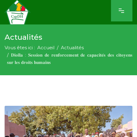
Actualités
Vous êtes ici :
Accueil
Actualités
𝐃𝐢𝐨𝐢̈𝐥𝐚 : 𝐒𝐞𝐬𝐬𝐢𝐨𝐧 𝐝𝐞 𝐫𝐞𝐧𝐟𝐨𝐫𝐜𝐞𝐦𝐞𝐧𝐭 𝐝𝐞 𝐜𝐚𝐩𝐚𝐜𝐢𝐭𝐞́𝐬 𝐝𝐞𝐬 𝐜𝐢𝐭𝐨𝐲𝐞𝐧𝐬
𝐬𝐮𝐫 𝐥𝐞𝐬 𝐝𝐫𝐨𝐢𝐭𝐬 𝐡𝐮𝐦𝐚𝐢𝐧𝐬