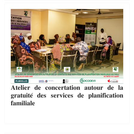
𝐀𝐭𝐞𝐥𝐢𝐞𝐫 𝐝𝐞 𝐜𝐨𝐧𝐜𝐞𝐫𝐭𝐚𝐭𝐢𝐨𝐧 𝐚𝐮𝐭𝐨𝐮𝐫 𝐝𝐞 𝐥𝐚
𝐠𝐫𝐚𝐭𝐮𝐢𝐭𝐞́ 𝐝𝐞𝐬 𝐬𝐞𝐫𝐯𝐢𝐜𝐞𝐬 𝐝𝐞 𝐩𝐥𝐚𝐧𝐢𝐟𝐢𝐜𝐚𝐭𝐢𝐨𝐧
𝐟𝐚𝐦𝐢𝐥𝐢𝐚𝐥𝐞