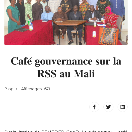
𝐂𝐚𝐟𝐞́ 𝐠𝐨𝐮𝐯𝐞𝐫𝐧𝐚𝐧𝐜𝐞 𝐬𝐮𝐫 𝐥𝐚
𝐑𝐒𝐒 𝐚𝐮 𝐌𝐚𝐥𝐢
Blog
Affichages : 671