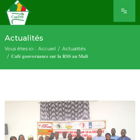
Actualités
Vous êtes ici :
Accueil
Actualités
𝐂𝐚𝐟𝐞́ 𝐠𝐨𝐮𝐯𝐞𝐫𝐧𝐚𝐧𝐜𝐞 𝐬𝐮𝐫 𝐥𝐚 𝐑𝐒𝐒 𝐚𝐮 𝐌𝐚𝐥𝐢