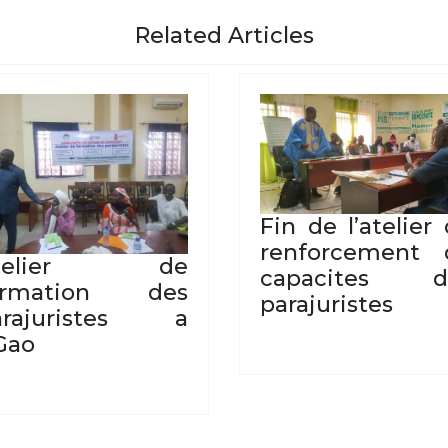
Related Articles
Fin de l’atelier
renforcement 
telier de
capacites d
ormation des
parajuristes
arajuristes a
Gao