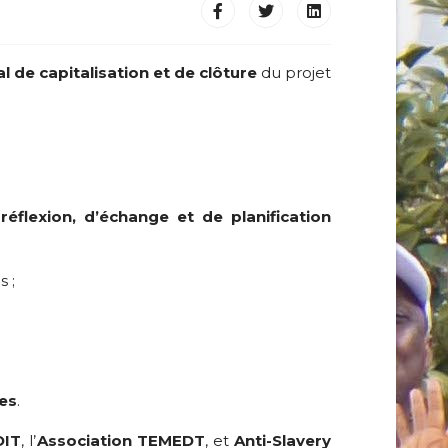
al de capitalisation et de clôture
du projet
e
réflexion, d’échange et de planification
s ;
es
.
OIT
, l’
Association TEMEDT
, et
Anti-Slavery