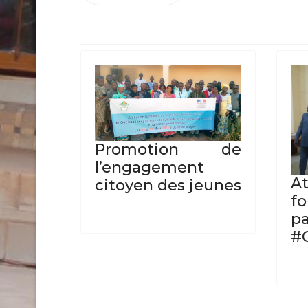
Promotion de
l’engagement
A
citoyen des jeunes
f
p
#