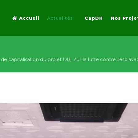
Accueil
Actualités
CapDH
Nos Proje
 de capitalisation du projet DRL sur la lutte contre l’esclav