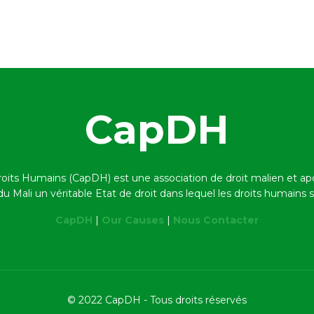
CapDH
roits Humains (CapDH) est une association de droit malien et a
 du Mali un véritable Etat de droit dans lequel les droits humains
CapDH
|
Our Causes
|
Nous Contacter
© 2022 CapDH - Tous droits réservés