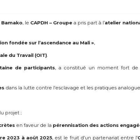
e Bamako
, le
CAPDH – Groupe
a pris part à l’
atelier nation
tion fondée sur l’ascendance au Mali »
,
le du Travail (OIT)
.
taine de participants
, a constitué un moment fort d
es
dans la lutte contre l’esclavage et les pratiques analogue
 projet ;
crètes
en faveur de la
pérennisation des actions engagé
re 2023 à août 2025
, est le fruit d’un partenariat entre l’