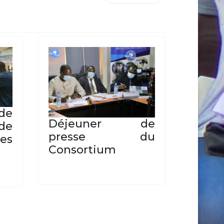
 de
Déjeuner de
de
presse du
es
Consortium