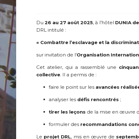
Du
26 au 27 août 2025
, à l’hôtel
DUNIA d
DRL intitulé :
« Combattre l’esclavage et la discrimina
sur invitation de l’
Organisation Internationa
Cet atelier, qui a rassemblé une
cinquan
collective
. Il a permis de :
faire le point sur les
avancées réalisé
analyser les
défis rencontrés
;
tirer les leçons
de la mise en œuvre du
formuler des
recommandations con
Le
projet DRL
, mis en œuvre de
septemb