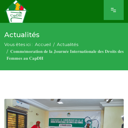
Actualités
Vous êtes ici :
Accueil
Actualités
𝐂𝐨𝐦𝐦𝐞́𝐦𝐨𝐫𝐚𝐭𝐢𝐨𝐧 𝐝𝐞 𝐥𝐚 𝐉𝐨𝐮𝐫𝐧𝐞́𝐞 𝐈𝐧𝐭𝐞𝐫𝐧𝐚𝐭𝐢𝐨𝐧𝐚𝐥𝐞 𝐝𝐞𝐬 𝐃𝐫𝐨𝐢𝐭𝐬 𝐝𝐞𝐬
𝐅𝐞𝐦𝐦𝐞𝐬 𝐚𝐮 𝐂𝐚𝐩𝐃𝐇