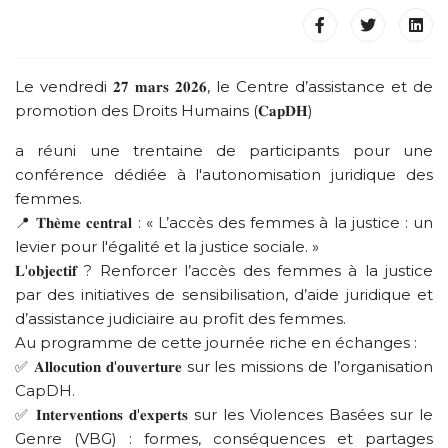
Le vendredi 𝟐𝟕 𝐦𝐚𝐫𝐬 𝟐𝟎𝟐𝟔, le Centre d’assistance et de
promotion des Droits Humains (𝐂𝐚𝐩𝐃𝐇)
a réuni une trentaine de participants pour une
conférence dédiée à l'autonomisation juridique des
femmes.
📍 𝐓𝐡𝐞̀𝐦𝐞 𝐜𝐞𝐧𝐭𝐫𝐚𝐥 : « L’accès des femmes à la justice : un
levier pour l'égalité et la justice sociale. »
𝐋'𝐨𝐛𝐣𝐞𝐜𝐭𝐢𝐟 ? Renforcer l’accès des femmes à la justice
par des initiatives de sensibilisation, d’aide juridique et
d’assistance judiciaire au profit des femmes.
Au programme de cette journée riche en échanges :
✅ 𝐀𝐥𝐥𝐨𝐜𝐮𝐭𝐢𝐨𝐧 𝐝'𝐨𝐮𝐯𝐞𝐫𝐭𝐮𝐫𝐞 sur les missions de l’organisation
CapDH.
✅ 𝐈𝐧𝐭𝐞𝐫𝐯𝐞𝐧𝐭𝐢𝐨𝐧𝐬 𝐝'𝐞𝐱𝐩𝐞𝐫𝐭𝐬 sur les Violences Basées sur le
Genre (VBG) : formes, conséquences et partages