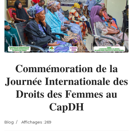
𝐂𝐨𝐦𝐦𝐞́𝐦𝐨𝐫𝐚𝐭𝐢𝐨𝐧 𝐝𝐞 𝐥𝐚
𝐉𝐨𝐮𝐫𝐧𝐞́𝐞 𝐈𝐧𝐭𝐞𝐫𝐧𝐚𝐭𝐢𝐨𝐧𝐚𝐥𝐞 𝐝𝐞𝐬
𝐃𝐫𝐨𝐢𝐭𝐬 𝐝𝐞𝐬 𝐅𝐞𝐦𝐦𝐞𝐬 𝐚𝐮
𝐂𝐚𝐩𝐃𝐇
Blog
Affichages : 269