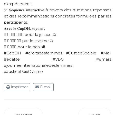
d'expériences.
✅ 𝐒𝐞́𝐪𝐮𝐞𝐧𝐜𝐞 𝐢𝐧𝐭𝐞𝐫𝐚𝐜𝐭𝐢𝐯𝐞 à travers des questions-réponses
et des recommandations concrètes formulées par les
participants.
𝐀𝐯𝐞𝐜 𝐥𝐞 𝐂𝐚𝐩𝐃𝐇, 𝐬𝐨𝐲𝐨𝐧𝐬 :
 𝐄𝐧𝐠𝐚𝐠𝐞́𝐬 pour la justice ⚖️
 𝐆𝐮𝐢𝐝𝐞́𝐬 par le civisme 🤝
 𝐔𝐧𝐢𝐬 pour la paix 🕊️
#CapDH #droitsdesfemmes #JusticeSociale #Mali
#égalité #VBG #8mars
#journeeinternationaledesfemmes
#JusticePaixCivisme
Imprimer
E-mail