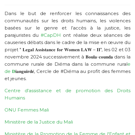
Dans le but de renforcer les connaissances des
communautés sur les droits humains, les violences
basées sur le genre et l’accès à la justice, les
parajuristes du
#CapDH
ont réalise deux séances de
causeries débats dans le cadre de la mise en œuvre du
projet " 𝐋𝐞𝐠𝐚𝐥 𝐀𝐬𝐬𝐢𝐬𝐭𝐚𝐧𝐜𝐞 𝐟𝐨𝐫 𝐖𝐨𝐦𝐞𝐧 𝐋𝐀𝐖 – 𝐈𝐈", les 02 et 03
novembre 2024 successivement à 𝐁𝐨𝐮𝐥𝐚-𝐜𝐨𝐮𝐧𝐝𝐚 dans la
commune rurale de Diéma dans la commune rural
e
de 𝐃
𝐢𝐚𝐧𝐠𝐮𝐢𝐫𝐝𝐞́, Cercle de #Diéma au profit des femmes
et jeunes.
Centre d'assistance et de promotion des Droits
Humains
ONU Femmes Mali
Ministère de la Justice du Mali
Ministère de la Promotion de la Femme de l'Enfant et