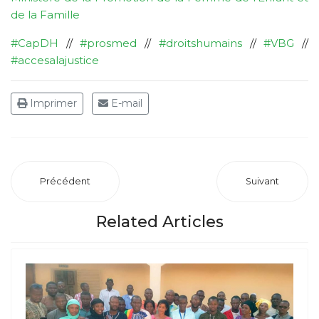
de la Famille
#CapDH
//
#prosmed
//
#droitshumains
//
#VBG
//
#accesalajustice
Imprimer
E-mail
Précédent
Suivant
Related Articles