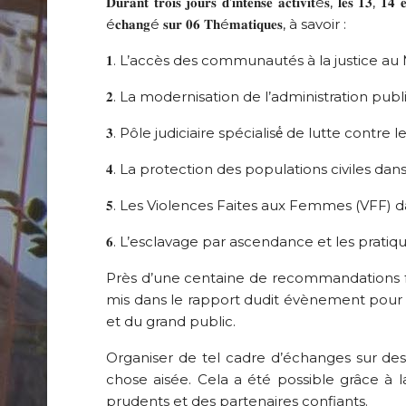
𝐃𝐮𝐫𝐚𝐧𝐭 𝐭𝐫𝐨𝐢𝐬 𝐣𝐨𝐮𝐫𝐬 𝐝’𝐢𝐧𝐭𝐞𝐧𝐬𝐞 𝐚𝐜𝐭𝐢𝐯𝐢𝐭é𝐬, 𝐥𝐞𝐬 𝟏𝟑, 𝟏
é𝐜𝐡𝐚𝐧𝐠é 𝐬𝐮𝐫 𝟎𝟔 𝐓𝐡é𝐦𝐚𝐭𝐢𝐪𝐮𝐞𝐬, à savoir :
𝟏. L’accès des communautés à la justice au 
𝟐. La modernisation de l’administration pub
𝟑. Pôle judiciaire spécialisé́ de lutte contre 
𝟒. La protection des populations civiles dan
𝟓. Les Violences Faites aux Femmes (VFF) d
𝟔. L’esclavage par ascendance et les prati
Près d’une centaine de recommandations fo
mis dans le rapport dudit évènement pour ê
et du grand public.
Organiser de tel cadre d’échanges sur des
chose aisée. Cela a été possible grâce à l
prudents et des partenaires confiants.