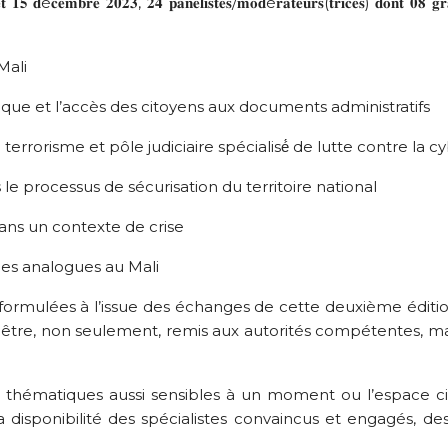
𝟒 𝐞𝐭 𝟏𝟓 𝐝é𝐜𝐞𝐦𝐛𝐫𝐞 𝟐𝟎𝟐𝟑, 𝟐𝟒 𝐩𝐚𝐧𝐞𝐥𝐢𝐬𝐭𝐞𝐬/𝐦𝐨𝐝é𝐫𝐚𝐭𝐞𝐮𝐫𝐬(𝐭𝐫𝐢𝐜𝐞𝐬) 𝐝𝐨𝐧𝐭 𝟎𝟖 𝐠
Mali
lique et l’accès des citoyens aux documents administratifs
le terrorisme et pôle judiciaire spécialisé́ de lutte contre la cy
s le processus de sécurisation du territoire national
ans un contexte de crise
ques analogues au Mali
rmulées à l’issue des échanges de cette deuxième éditio
tre, non seulement, remis aux autorités compétentes, mais a
 thématiques aussi sensibles à un moment ou l’espace civ
a disponibilité des spécialistes convaincus et engagés, des