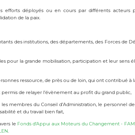
es efforts déployés ou en cours par différents acteurs 
idation de la paix.
 représentants des institutions, des départements, des Forces d
nternationales pour la grande mobilisation, participation et leur
xperts et personnes ressource, de près ou de loin, qui ont contribu
r accepté et permis de relayer l’évènement au profit du grand public,
t les membres du Conseil d’Administration, le personnel de 
bilité et du travail bien fait,
avers le
Fonds d'Appui aux Moteurs du Changement - FA
LEN
.