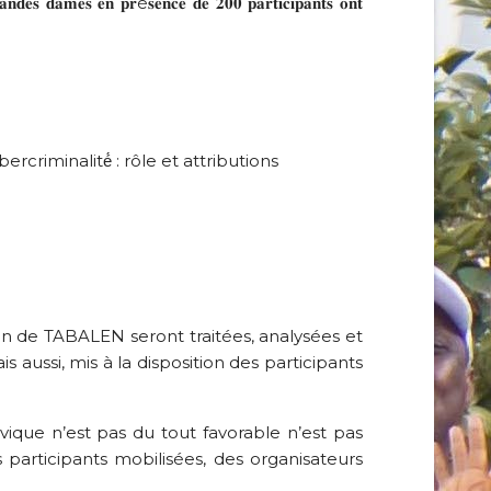
𝐫𝐚𝐧𝐝𝐞𝐬 𝐝𝐚𝐦𝐞𝐬 𝐞𝐧 𝐩𝐫é𝐬𝐞𝐧𝐜𝐞 𝐝𝐞 𝟐𝟎𝟎 𝐩𝐚𝐫𝐭𝐢𝐜𝐢𝐩𝐚𝐧𝐭𝐬 𝐨𝐧𝐭
bercriminalité́ : rôle et attributions
n de TABALEN seront traitées, analysées et
ussi, mis à la disposition des participants
ique n’est pas du tout favorable n’est pas
 participants mobilisées, des organisateurs