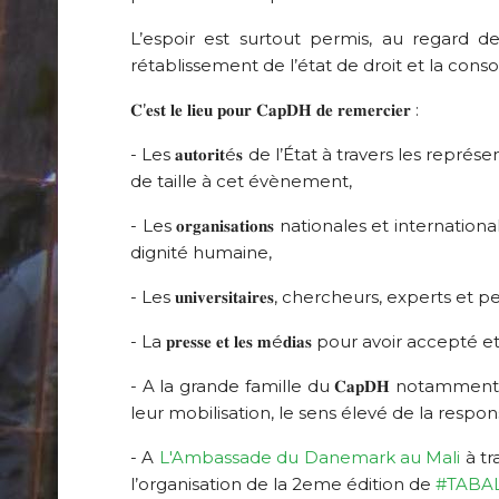
L’espoir est surtout permis, au regard d
rétablissement de l’état de droit et la consol
𝐂’𝐞𝐬𝐭 𝐥𝐞 𝐥𝐢𝐞𝐮 𝐩𝐨𝐮𝐫 𝐂𝐚𝐩𝐃𝐇 𝐝𝐞 𝐫𝐞𝐦𝐞𝐫𝐜𝐢𝐞𝐫 :
- Les 𝐚𝐮𝐭𝐨𝐫𝐢𝐭é𝐬 de l’État à travers les
de taille à cet évènement,
- Les 𝐨𝐫𝐠𝐚𝐧𝐢𝐬𝐚𝐭𝐢𝐨𝐧𝐬 nationales et i
dignité humaine,
- Les 𝐮𝐧𝐢𝐯𝐞𝐫𝐬𝐢𝐭𝐚𝐢𝐫𝐞𝐬, chercheurs, e
- La 𝐩𝐫𝐞𝐬𝐬𝐞 𝐞𝐭 𝐥𝐞𝐬 𝐦é𝐝𝐢𝐚𝐬 pour avoi
- A la grande famille du 𝐂𝐚𝐩𝐃𝐇 notammen
leur mobilisation, le sens élevé de la responsa
- A
L'Ambassade du Danemark au Mali
à tr
l’organisation de la 2eme édition de
#TABA