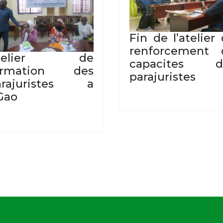
Fin de l’atelier
renforcement 
telier de
capacites d
ormation des
parajuristes
arajuristes a
Gao