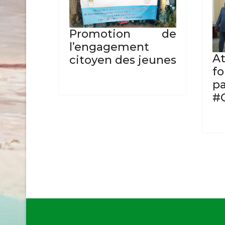
Promotion de
l’engagement
A
citoyen des jeunes
f
p
#