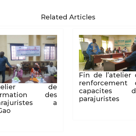
Related Articles
Fin de l’atelier
renforcement 
telier de
capacites d
ormation des
parajuristes
arajuristes a
Gao