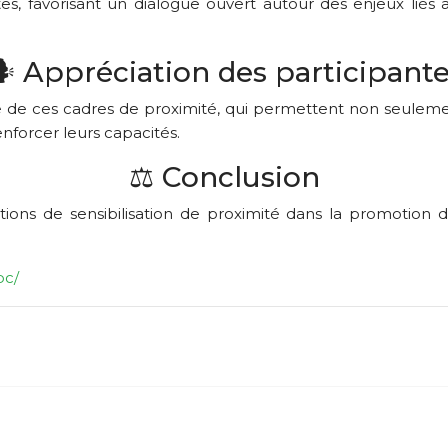
tes, favorisant un dialogue ouvert autour des enjeux liés 
️ Appréciation des participant
ce de ces cadres de proximité, qui permettent non seulem
nforcer leurs capacités.
⚖️ Conclusion
 actions de sensibilisation de proximité dans la promotio
pc/