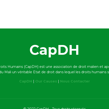
CapDH
roits Humains (CapDH) est une association de droit malien et a
 du Mali un véritable Etat de droit dans lequel les droits humains
CapDH
|
Our Causes
|
Nous Contacter