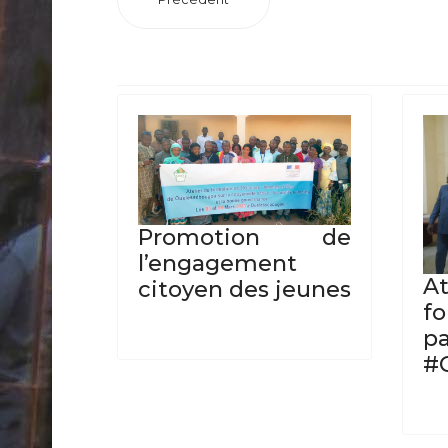
Promotion de
l’engagement
A
citoyen des jeunes
f
p
#