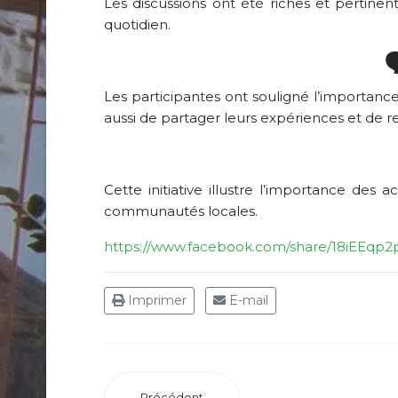
Les discussions ont été riches et pertinen
quotidien.

Les participantes ont souligné l’importan
aussi de partager leurs expériences et de re
Cette initiative illustre l’importance des
communautés locales.
https://www.facebook.com/share/18iEEqp2
Imprimer
E-mail
Précédent