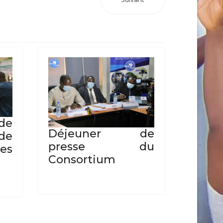
 de
Déjeuner de
de
presse du
es
Consortium