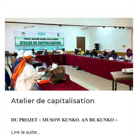
Atelier de capitalisation
𝐃𝐔 𝐏𝐑𝐎𝐉𝐄𝐓 « 𝐌𝐔𝐒𝐎𝐖 𝐊𝐔𝐍𝐊𝐎, 𝐀𝐍 𝐁𝐄 𝐊𝐔𝐍𝐊𝐎 »
Lire la suite...