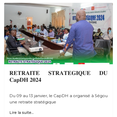
𝐑𝐄𝐓𝐑𝐀𝐈𝐓𝐄 𝐒𝐓𝐑𝐀𝐓𝐄𝐆𝐈𝐐𝐔𝐄 𝐃𝐔
𝐂𝐚𝐩𝐃𝐇 𝟐𝟎𝟐𝟒
Du 09 au 13 janvier, le CapDH a organisé à Ségou
une retraite stratégique
Lire la suite...