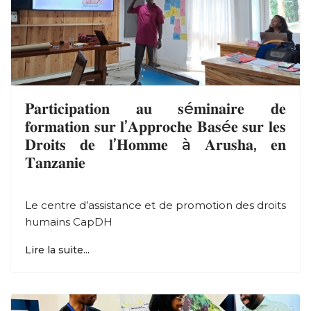
𝐏𝐚𝐫𝐭𝐢𝐜𝐢𝐩𝐚𝐭𝐢𝐨𝐧 𝐚𝐮 𝐬é𝐦𝐢𝐧𝐚𝐢𝐫𝐞 𝐝𝐞
𝐟𝐨𝐫𝐦𝐚𝐭𝐢𝐨𝐧 𝐬𝐮𝐫 𝐥’𝐀𝐩𝐩𝐫𝐨𝐜𝐡𝐞 𝐁𝐚𝐬é𝐞 𝐬𝐮𝐫 𝐥𝐞𝐬
𝐃𝐫𝐨𝐢𝐭𝐬 𝐝𝐞 𝐥’𝐇𝐨𝐦𝐦𝐞 à 𝐀𝐫𝐮𝐬𝐡𝐚, 𝐞𝐧
𝐓𝐚𝐧𝐳𝐚𝐧𝐢𝐞
Le centre d’assistance et de promotion des droits
humains CapDH
Lire la suite...