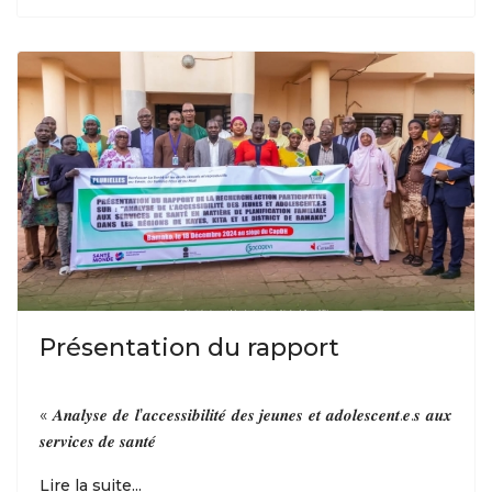
Présentation du rapport
« 𝑨𝒏𝒂𝒍𝒚𝒔𝒆 𝒅𝒆 𝒍’𝒂𝒄𝒄𝒆𝒔𝒔𝒊𝒃𝒊𝒍𝒊𝒕𝒆́ 𝒅𝒆𝒔 𝒋𝒆𝒖𝒏𝒆𝒔 𝒆𝒕 𝒂𝒅𝒐𝒍𝒆𝒔𝒄𝒆𝒏𝒕.𝒆.𝒔 𝒂𝒖𝒙
𝒔𝒆𝒓𝒗𝒊𝒄𝒆𝒔 𝒅𝒆 𝒔𝒂𝒏𝒕𝒆́
Lire la suite...